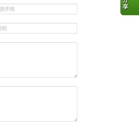
#洗手间
面积