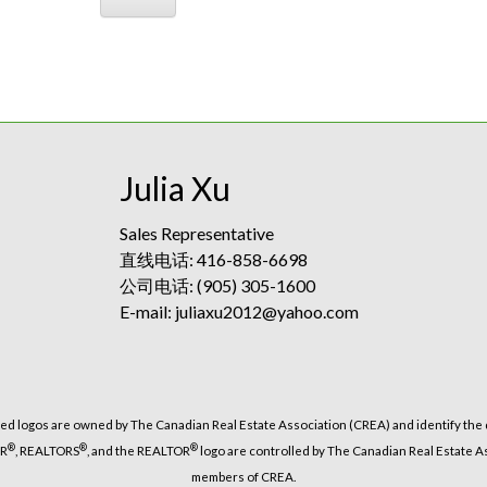
Julia Xu
Sales Representative
直线电话: 416-858-6698
公司电话: (905) 305-1600
E-mail: juliaxu2012@yahoo.com
ed logos are owned by The Canadian Real Estate Association (CREA) and identify the q
®
®
®
OR
, REALTORS
, and the REALTOR
logo are controlled by The Canadian Real Estate As
members of CREA.