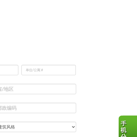
单位/公寓 #
省/地区
邮政编码