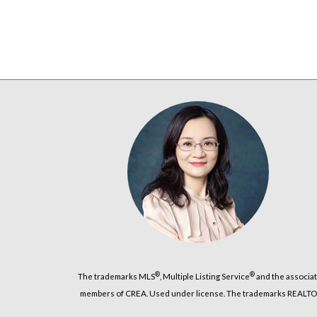
®
®
The trademarks MLS
, Multiple Listing Service
and the associat
members of CREA. Used under license. The trademarks REALT