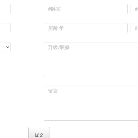
#卧室
房龄 年
升级/装修
留言