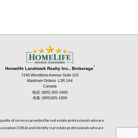
*
Homelife Landmark Realty Inc., Brokerage
7240 Woodbine Avenue Suite 103
Markham Ontario L3R 1A4
Canada
电话: (905) 305-1600
传真: (905)305-1609
uality of services provided by real estate professionals who are
sociation (CREA) and identify real estate professionals who are